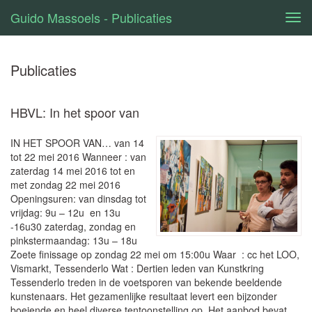
Guido Massoels - Publicaties
Tog
navi
Publicaties
HBVL: In het spoor van
IN HET SPOOR VAN… van 14
tot 22 mei 2016 Wanneer : van
zaterdag 14 mei 2016 tot en
met zondag 22 mei 2016
Openingsuren: van dinsdag tot
vrijdag: 9u – 12u en 13u
-16u30 zaterdag, zondag en
pinkstermaandag: 13u – 18u
Zoete finissage op zondag 22 mei om 15:00u Waar : cc het LOO,
Vismarkt, Tessenderlo Wat : Dertien leden van Kunstkring
Tessenderlo treden in de voetsporen van bekende beeldende
kunstenaars. Het gezamenlijke resultaat levert een bijzonder
boeiende en heel diverse tentoonstelling op. Het aanbod bevat