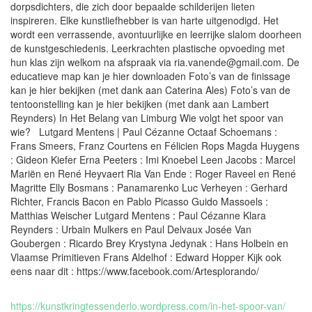
dorpsdichters, die zich door bepaalde schilderijen lieten
inspireren. Elke kunstliefhebber is van harte uitgenodigd. Het
wordt een verrassende, avontuurlijke en leerrijke slalom doorheen
de kunstgeschiedenis. Leerkrachten plastische opvoeding met
hun klas zijn welkom na afspraak via ria.vanende@gmail.com. De
educatieve map kan je hier downloaden Foto’s van de finissage
kan je hier bekijken (met dank aan Caterina Ales) Foto’s van de
tentoonstelling kan je hier bekijken (met dank aan Lambert
Reynders) In Het Belang van Limburg Wie volgt het spoor van
wie? Lutgard Mentens | Paul Cézanne Octaaf Schoemans :
Frans Smeers, Franz Courtens en Félicien Rops Magda Huygens
: Gideon Kiefer Erna Peeters : Imi Knoebel Leen Jacobs : Marcel
Mariën en René Heyvaert Ria Van Ende : Roger Raveel en René
Magritte Elly Bosmans : Panamarenko Luc Verheyen : Gerhard
Richter, Francis Bacon en Pablo Picasso Guido Massoels :
Matthias Weischer Lutgard Mentens : Paul Cézanne Klara
Reynders : Urbain Mulkers en Paul Delvaux Josée Van
Goubergen : Ricardo Brey Krystyna Jedynak : Hans Holbein en
Vlaamse Primitieven Frans Aldelhof : Edward Hopper Kijk ook
eens naar dit : https://www.facebook.com/Artesplorando/
https://kunstkringtessenderlo.wordpress.com/in-het-spoor-van/