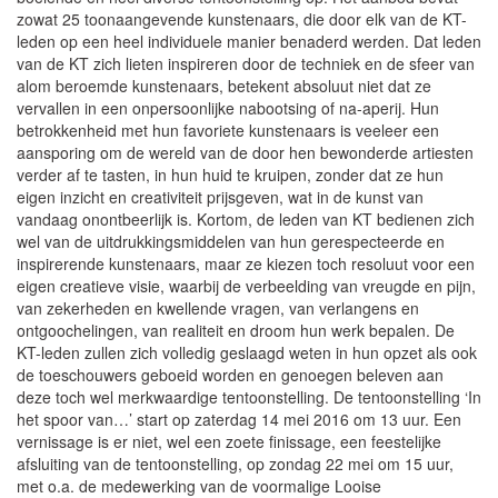
zowat 25 toonaangevende kunstenaars, die door elk van de KT-
leden op een heel individuele manier benaderd werden. Dat leden
van de KT zich lieten inspireren door de techniek en de sfeer van
alom beroemde kunstenaars, betekent absoluut niet dat ze
vervallen in een onpersoonlijke nabootsing of na-aperij. Hun
betrokkenheid met hun favoriete kunstenaars is veeleer een
aansporing om de wereld van de door hen bewonderde artiesten
verder af te tasten, in hun huid te kruipen, zonder dat ze hun
eigen inzicht en creativiteit prijsgeven, wat in de kunst van
vandaag onontbeerlijk is. Kortom, de leden van KT bedienen zich
wel van de uitdrukkingsmiddelen van hun gerespecteerde en
inspirerende kunstenaars, maar ze kiezen toch resoluut voor een
eigen creatieve visie, waarbij de verbeelding van vreugde en pijn,
van zekerheden en kwellende vragen, van verlangens en
ontgoochelingen, van realiteit en droom hun werk bepalen. De
KT-leden zullen zich volledig geslaagd weten in hun opzet als ook
de toeschouwers geboeid worden en genoegen beleven aan
deze toch wel merkwaardige tentoonstelling. De tentoonstelling ‘In
het spoor van…’ start op zaterdag 14 mei 2016 om 13 uur. Een
vernissage is er niet, wel een zoete finissage, een feestelijke
afsluiting van de tentoonstelling, op zondag 22 mei om 15 uur,
met o.a. de medewerking van de voormalige Looise