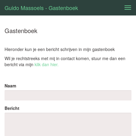
Guido Massoels - Gastenboek
Tog
navi
Gastenboek
Hieronder kun je een bericht schrijven in mijn gastenboek
Wil je rechtstreeks met mij in contact komen, stuur me dan een
bericht via mijn
klik dan hier.
Naam
Bericht